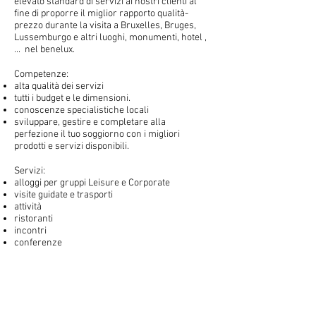
elevato standard di servizi ai nostri clienti al
fine di proporre il miglior rapporto qualità-
prezzo durante la visita a Bruxelles, Bruges,
Lussemburgo e altri luoghi, monumenti, hotel ,
... nel benelux.
Competenze:
alta qualità dei servizi
tutti i budget e le dimensioni.
conoscenze specialistiche locali
sviluppare, gestire e completare alla
perfezione il tuo soggiorno con i migliori
prodotti e servizi disponibili.
Servizi:
alloggi per gruppi Leisure e Corporate
visite guidate e trasporti
attività
ristoranti
incontri
conferenze
pianificazione di viaggi incentive
programmi di eventi su misura.
personale in loco
...