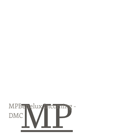
MPBenelux Incoming -
DMC